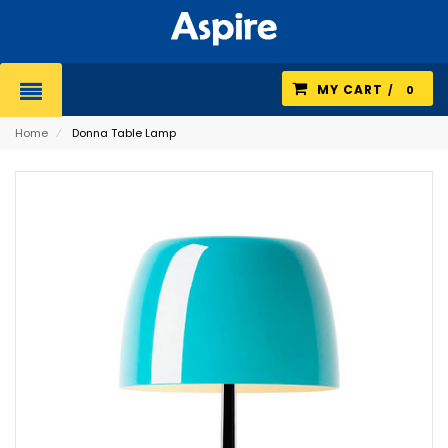
MY CART
0
Home
⁄
Donna Table Lamp