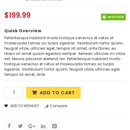
Rated
2
4.00
out
of 5
$
199.99
based
on
IN STOCK
customer
ratings
Quick Overview
Pellentesque habitant morbi tristique senectus et netus et
malesuada fames ac turpis egestas. Vestibulum tortor quam,
feugiat vitae, ultricies eget, tempor sit amet, ante.Donec eu
libero sit amet quam egestas semper. Aenean ultricies mi vitae
est. Mauris placerat eleifend leo. Pellentesque habitant morbi
tristique senectus et netus et malesuada fames ac turpis
egestas. Vestibulum tortor quam, feugiat vitae, ultricies eget,
tempor sit amet, ante.
ADD TO CART
ADD TO WISHLIST
Compare