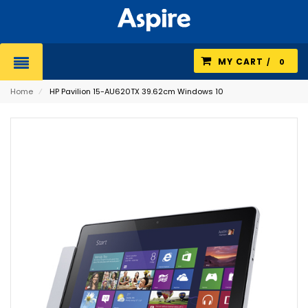
MY CART
0
Home
⁄
HP Pavilion 15-AU620TX 39.62cm Windows 10