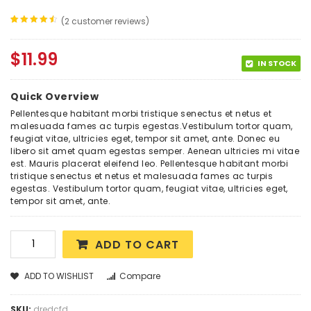
(
2
customer reviews)
Rated
2
4.50
out
of 5
$
11.99
based
on
IN STOCK
customer
ratings
Quick Overview
Pellentesque habitant morbi tristique senectus et netus et
malesuada fames ac turpis egestas.Vestibulum tortor quam,
feugiat vitae, ultricies eget, tempor sit amet, ante. Donec eu
libero sit amet quam egestas semper. Aenean ultricies mi vitae
est. Mauris placerat eleifend leo. Pellentesque habitant morbi
tristique senectus et netus et malesuada fames ac turpis
egestas. Vestibulum tortor quam, feugiat vitae, ultricies eget,
tempor sit amet, ante.
ADD TO CART
ADD TO WISHLIST
Compare
SKU:
dredcfd